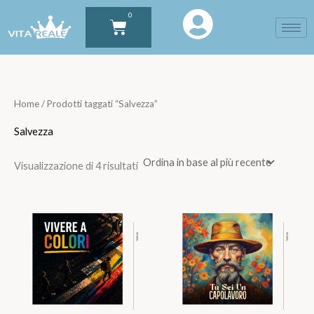
Ordina
Vai
in
0
Carrello
base
al
al
più
contenuto
recente
Home
/ Prodotti taggati “Salvezza”
Salvezza
Visualizzazione di 4 risultati